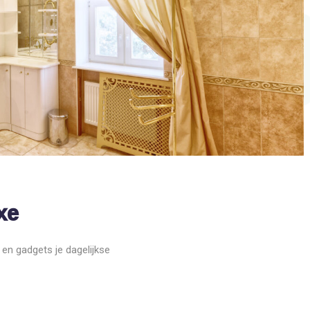
SLIMME TECHNOLOGIEËN
SLIMME TECHNOLOGIEËN
Verander je routine in luxe
Revolutioneer je ba
slimme technologieë
xe
n gadgets je dagelijkse