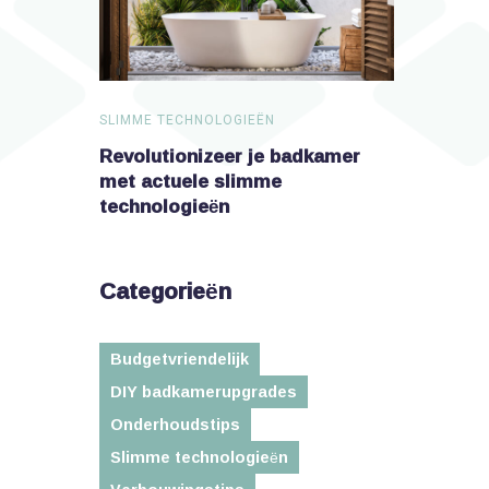
SLIMME TECHNOLOGIEËN
SLIMME TEC
dkamer met
Revolutionizeer je badkamer
Verander j
n
met actuele slimme
technologieën
Categorieën
Budgetvriendelijk
DIY badkamerupgrades
Onderhoudstips
Slimme technologieën