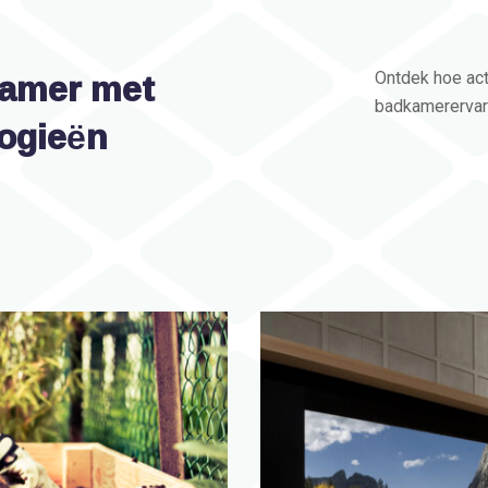
kamer met
Ontdek hoe act
badkamerervari
logieën