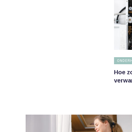
ONDERH
Hoe zo
verwa