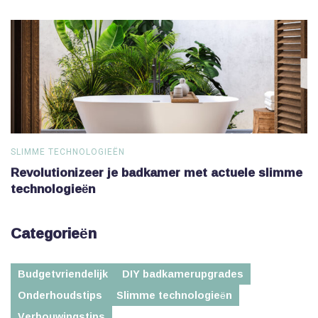
SLIMME TECHNOLOGIEËN
S
Revolutionizeer je badkamer met actuele slimme
V
technologieën
Categorieën
Budgetvriendelijk
DIY badkamerupgrades
Onderhoudstips
Slimme technologieën
Verbouwingstips