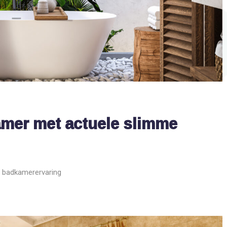
SLIMME TECHNOLOGIEËN
SLIMME TECHNOLOGIEËN
Verander je routine in luxe
Revolutioneer je ba
slimme technologieë
amer met actuele slimme
e badkamerervaring