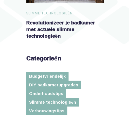
SLIMME TECHNOLOGIEËN
SLIMME TEC
dkamer met
Revolutionizeer je badkamer
Verander j
n
met actuele slimme
technologieën
Categorieën
Budgetvriendelijk
DIY badkamerupgrades
Onderhoudstips
Slimme technologieën
Verbouwingstips