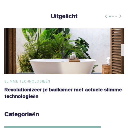
Uitgelicht
SLIMME TECHNOLOGIEËN
S
Revolutionizeer je badkamer met actuele slimme
V
technologieën
Categorieën