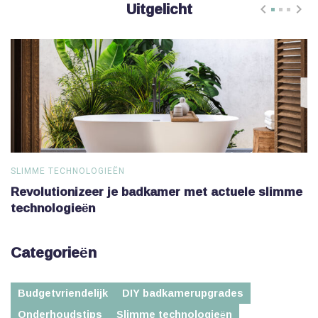
Uitgelicht
SLIMME TECHNOLOGIEËN
S
Revolutionizeer je badkamer met actuele slimme
V
technologieën
Categorieën
Budgetvriendelijk
DIY badkamerupgrades
Onderhoudstips
Slimme technologieën