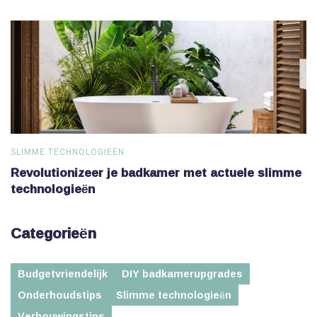
SLIMME TECHNOLOGIEËN
S
Revolutionizeer je badkamer met actuele slimme
V
technologieën
Categorieën
Budgetvriendelijk
DIY badkamerupgrades
Onderhoudstips
Slimme technologieën
Verbouwingstips