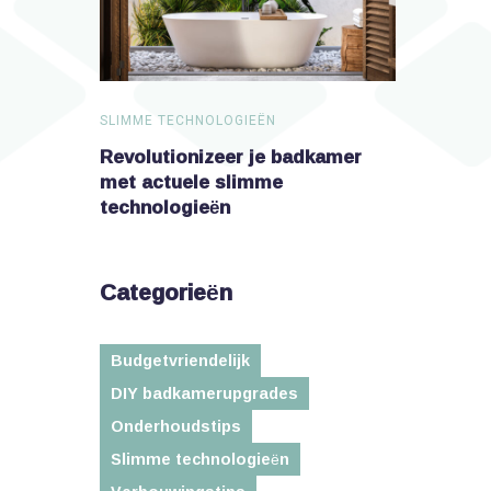
SLIMME TECHNOLOGIEËN
SLIMME TEC
dkamer met
Revolutionizeer je badkamer
Verander j
n
met actuele slimme
technologieën
Categorieën
Budgetvriendelijk
DIY badkamerupgrades
Onderhoudstips
Slimme technologieën