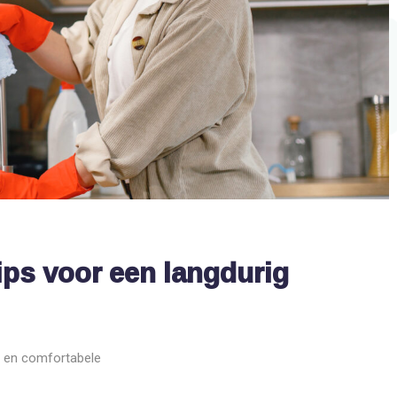
SLIMME TECHNOLOGIEËN
SLIMME TECHNOLOGIEËN
Verander je routine in luxe
Revolutioneer je ba
slimme technologieë
ps voor een langdurig
ge en comfortabele