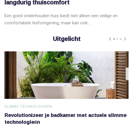
langdurig thuiscomfort
Een goed onderhouden huis biedt niet alleen een veilige en
comfortabele leefomgeving, maar kan ook ...
Uitgelicht
SLIMME TECHNOLOGIEËN
S
Revolutionizeer je badkamer met actuele slimme
V
technologieën