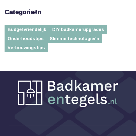
Categorieën
Budgetvriendelijk
DIY badkamerupgrades
Onderhoudstips
Slimme technologieën
Verbouwingstips