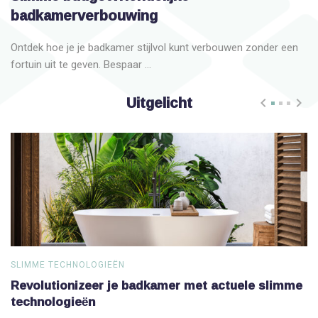
badkamerverbouwing
Ontdek hoe je je badkamer stijlvol kunt verbouwen zonder een
fortuin uit te geven. Bespaar ...
Uitgelicht
SLIMME TECHNOLOGIEËN
S
Revolutionizeer je badkamer met actuele slimme
V
technologieën