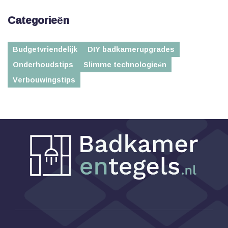
Categorieën
Budgetvriendelijk
DIY badkamerupgrades
Onderhoudstips
Slimme technologieën
Verbouwingstips