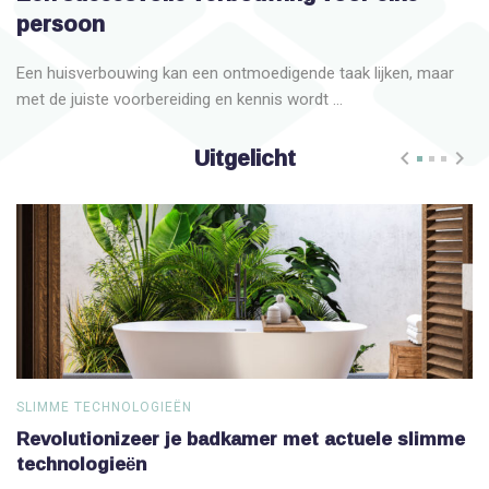
persoon
Een huisverbouwing kan een ontmoedigende taak lijken, maar
met de juiste voorbereiding en kennis wordt ...
Uitgelicht
SLIMME TECHNOLOGIEËN
S
Revolutionizeer je badkamer met actuele slimme
V
technologieën