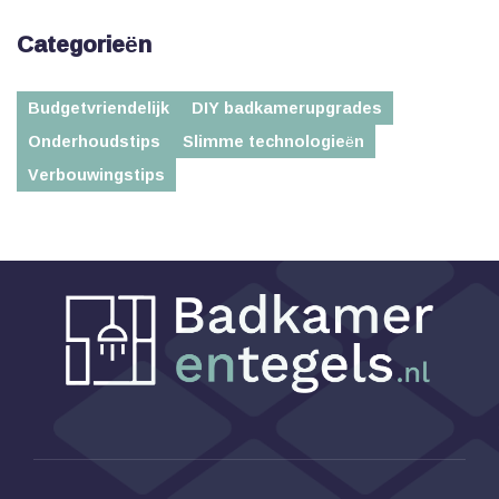
Categorieën
Budgetvriendelijk
DIY badkamerupgrades
Onderhoudstips
Slimme technologieën
Verbouwingstips