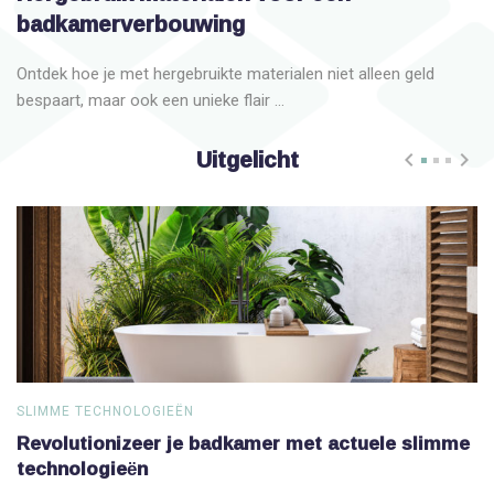
badkamerverbouwing
Ontdek hoe je met hergebruikte materialen niet alleen geld
bespaart, maar ook een unieke flair ...
Uitgelicht
SLIMME TECHNOLOGIEËN
S
Revolutionizeer je badkamer met actuele slimme
V
technologieën