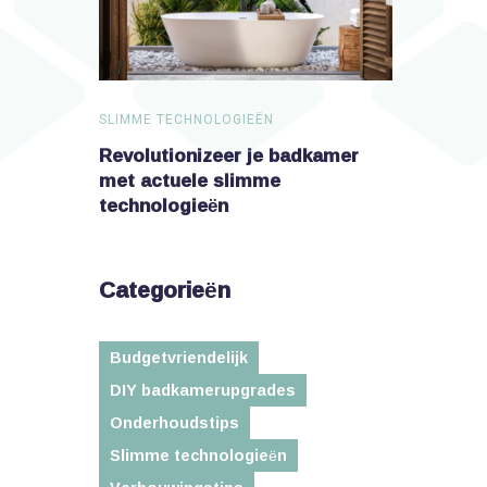
SLIMME TECHNOLOGIEËN
SLIMME TEC
dkamer met
Revolutionizeer je badkamer
Verander j
n
met actuele slimme
technologieën
Categorieën
Budgetvriendelijk
DIY badkamerupgrades
Onderhoudstips
Slimme technologieën