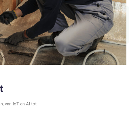
SLIMME TECHNOLOGIEËN
SLIMME TECHNOLOGIEËN
Verander je routine in luxe
Revolutioneer je ba
slimme technologieë
t
, van IoT en AI tot