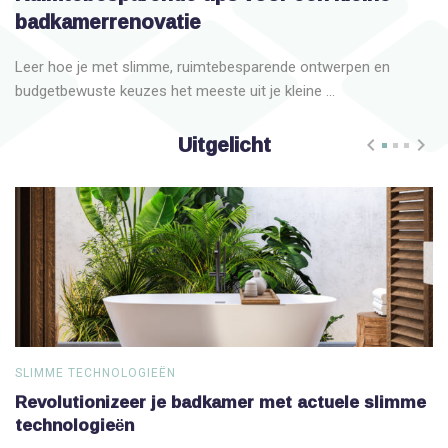
badkamerrenovatie
Leer hoe je met slimme, ruimtebesparende ontwerpen en
budgetbewuste keuzes het meeste uit je kleine ...
Uitgelicht
SLIMME TECHNOLOGIEËN
S
Revolutionizeer je badkamer met actuele slimme
V
technologieën