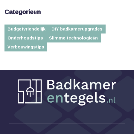
Categorieën
Budgetvriendelijk
DIY badkamerupgrades
Onderhoudstips
Slimme technologieën
Verbouwingstips