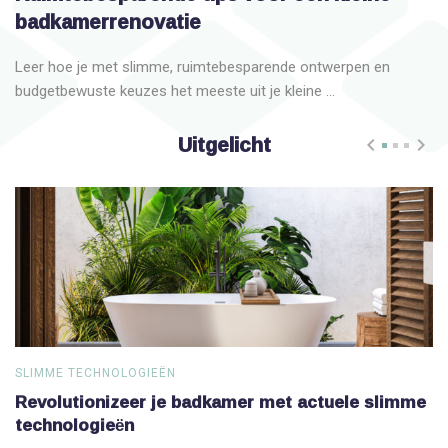
badkamerrenovatie
Leer hoe je met slimme, ruimtebesparende ontwerpen en
budgetbewuste keuzes het meeste uit je kleine ...
Uitgelicht
SLIMME TECHNOLOGIEËN
S
Revolutionizeer je badkamer met actuele slimme
V
technologieën