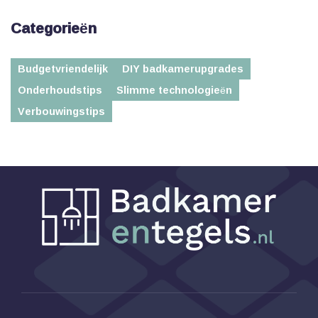
Categorieën
Budgetvriendelijk
DIY badkamerupgrades
Onderhoudstips
Slimme technologieën
Verbouwingstips