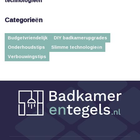
technologieën
Categorieën
Budgetvriendelijk
DIY badkamerupgrades
Onderhoudstips
Slimme technologieën
Verbouwingstips