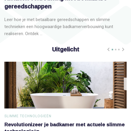
gereedschappen
Leer hoe je met betaalbare gereedschappen en slimme
technieken een hoogwaardige badkamerverbouwing kunt
realiseren. Ontdek ...
Uitgelicht
SLIMME TECHNOLOGIEËN
S
Revolutionizeer je badkamer met actuele slimme
V