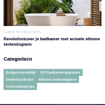
SLIMME TECHNOLOGIEËN
S
Revolutionizeer je badkamer met actuele slimme
V
technologieën
Categorieën
Budgetvriendelijk
DIY badkamerupgrades
Onderhoudstips
Slimme technologieën
Verbouwingstips